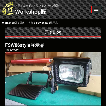
Skip
to
ドライカーボン・ワンオフパーツ製作
content
Workshop
匠
Workshop匠
取材、宣伝
FSW86style展示品
>
>
匠's Blog
FSW86style展示品
2018-07-27