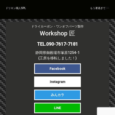
投
ドリキン職人SPL
もう暑過ぎて･･･
稿
ナ
ビ
ドライカーボン・ワンオフパーツ製作
ゲ
Workshop 匠
ー
シ
TEL.090-7617-7181
ョ
静岡県御殿場市塚原1254-1
ン
(工房を移転しました！)
Facebook
Instagram
みんカラ
LINE