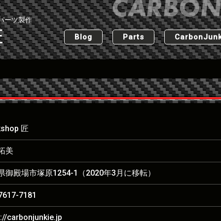
パーツ製作
匠
Blog
Parts
CarbonJunk
kshop 匠
拓美
県御殿場市塚原1254-1（2020年3月に移転）
7617-7181
://carbonjunkie.jp