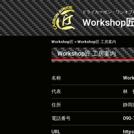
Skip
to
ドライカーボン・ワンオフ
content
Workshop
Workshop匠
Workshop匠 工房案内
>
Workshop匠 工房案内
名称
Wor
代表
林 
住所
静岡
電話番号
090-
URL
https