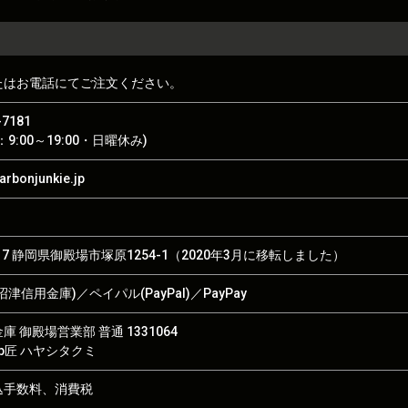
たはお電話にてご注文ください。
-7181
9:00～19:00・日曜休み)
rbonjunkie.jp
017 静岡県御殿場市塚原1254-1（2020年3月に移転しました）
津信用金庫)／ペイパル(PayPal)／PayPay
 御殿場営業部 普通 1331064
hop匠 ハヤシタクミ
込手数料、消費税