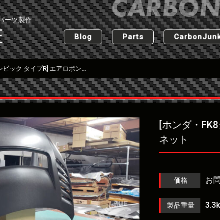
パーツ製作
匠
Blog
Parts
CarbonJunk
[ホンダ・FK8シビック タイプR] エアロボンネット
[ホンダ・FK
ネット
お
価格
3.3
製品重量