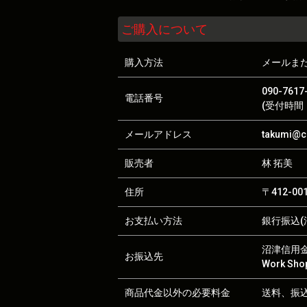
ご購入について
購入方法
メールま
090-7617
電話番号
(受付時間：
メールアドレス
takumi@ca
販売者
林 拓美
住所
〒412-0
お支払い方法
銀行振込(沼
沼津信用金庫
お振込先
Work S
商品代金以外の必要料金
送料、振