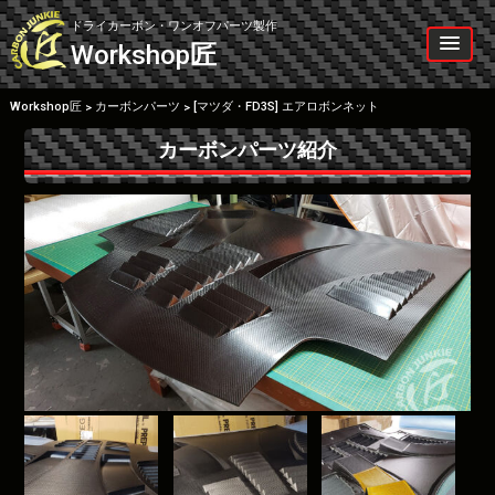
Skip
to
ドライカーボン・ワンオフパーツ製作
content
Workshop
匠
Workshop匠
カーボンパーツ
[マツダ・FD3S] エアロボンネット
>
>
カーボンパーツ紹介