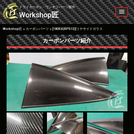
Skip
to
ドライカーボン・ワンオフパーツ製作
content
Workshop
匠
Workshop匠
カーボンパーツ
[180SX(RPS13)]リヤサイドガラス
>
>
カーボンパーツ紹介