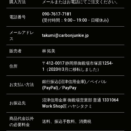
購入方法
メールまたはお電話にてご注文ください。
090-7617-7181
電話番号
(受付時間：9:00～19:00・日曜休み)
メールアドレ
takumi@carbonjunkie.jp
ス
販売者
林 拓美
〒412-0017 静岡県御殿場市塚原1254-
住所
1（2020年3月に移転しました）
銀行振込(沼津信用金庫)／ペイパル
お支払い方法
(PayPal)／PayPay
沼津信用金庫 御殿場営業部 普通 1331064
お振込先
Work Shop匠 ハヤシタクミ
商品代金以外
送料、振込手数料、消費税
の必要料金