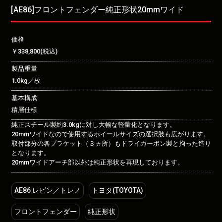
[AE86]フロントフェンダー純正形状20mmワイド
価格
￥338,800(税込)
製品重量
1.0kg／枚
基本構成
積層仕様
純正スチール製約3.0kgに対し大幅な軽量化となります。
20mmワイドなので使用するホイールサイズの選択肢も広がります。
取付部分の各ブラケット（３ヵ所）もドライカーボン製と拘った造り
となります。
20mmワイドアーチ部以外は純正形状を再現しております。
AE86 レビン／トレノ
トヨタ(TOYOTA)
フロントフェンダー
純正形状