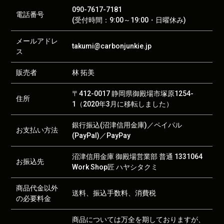
090-7617-7181
電話番号
(受付時間：9:00～19:00・日曜休み)
メールアドレ
takumi@carbonjunkie.jp
ス
販売者
林 拓美
〒412-0017 静岡県御殿場市塚原1254-
住所
1（2020年3月に移転しました）
銀行振込(沼津信用金庫)／ペイパル
お支払い方法
(PayPal)／PayPay
沼津信用金庫 御殿場営業部 普通 1331064
お振込先
Work Shop匠 ハヤシタクミ
商品代金以外
送料、振込手数料、消費税
の必要料金
商品については万全を期しておりますが、