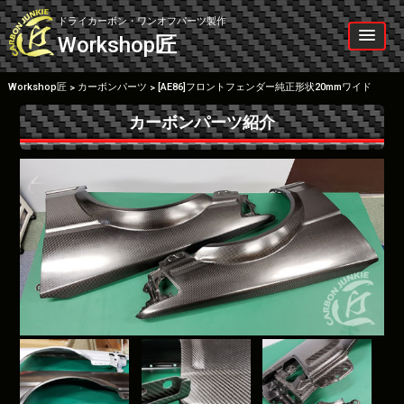
Skip
to
ドライカーボン・ワンオフパーツ製作
content
Workshop
匠
Workshop匠
カーボンパーツ
[AE86]フロントフェンダー純正形状20mmワイド
>
>
カーボンパーツ紹介