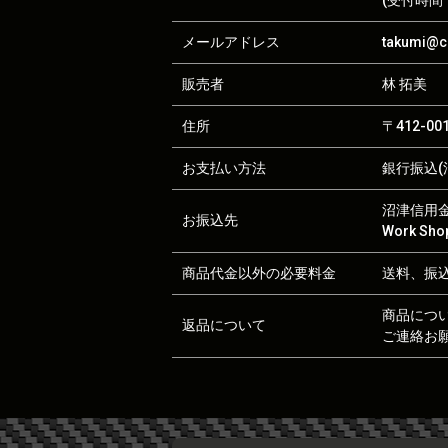
メールアドレス
takumi@ca
販売者
林 拓美
住所
〒412-0
お支払い方法
銀行振込(沼
沼津信用金庫
お振込先
Work S
商品代金以外の必要料金
送料、振
商品につ
返品について
ご連絡お