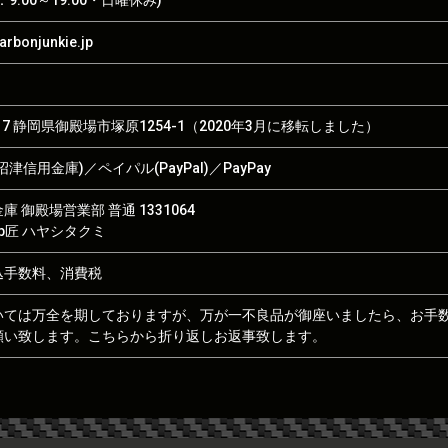
rbonjunkie.jp
017 静岡県御殿場市塚原1254-1（2020年3月に移転しました）
津信用金庫)／ペイパル(PayPal)／PayPay
 御殿場営業部 普通 1331064
hop匠 ハヤシタクミ
込手数料、消費税
いては万全を期しておりますが、万が一不良品が御座いましたら、お手
願い致します。こちらから折り返しお返事致します。