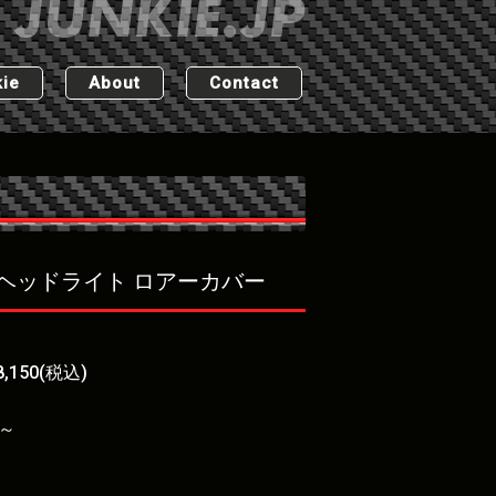
ie
About
Contact
ン]ヘッドライト ロアーカバー
,150(税込)
g～