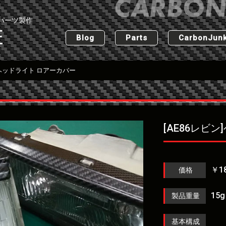
パーツ製作
匠
Blog
Parts
CarbonJunk
ン]ヘッドライト ロアーカバー
[AE86レビ
￥18
価格
15
製品重量
基本構成