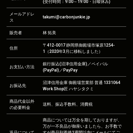
(受付時間：9:00～19:00・日曜休み)
メールアドレ
takumi@carbonjunkie.jp
ス
販売者
林 拓美
〒412-0017 静岡県御殿場市塚原1254-
住所
1（2020年3月に移転しました）
銀行振込(沼津信用金庫)／ペイパル
お支払い方法
(PayPal)／PayPay
沼津信用金庫 御殿場営業部 普通 1331064
お振込先
Work Shop匠 ハヤシタクミ
商品代金以外
送料、振込手数料、消費税
の必要料金
商品については万全を期しておりますが、
万が一不良品が御座いましたら、お手数で
返品について
すが商品到着後1週間以内にメールにてご