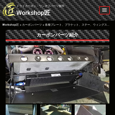
Skip
to
ドライカーボン・ワンオフパーツ製作
content
Workshop
匠
Workshop匠
カーボンパーツ
各種プレート、ブラケット、ステー、ウィングステー、カナード等
>
>
カーボンパーツ紹介