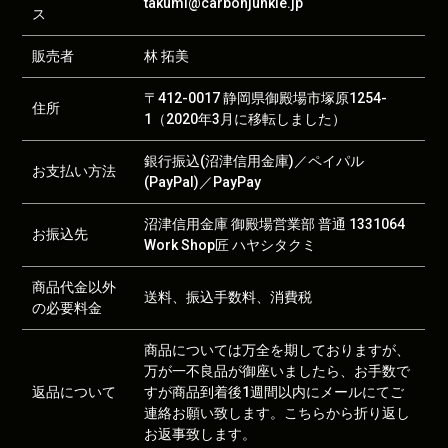
takumi@carbonjunkie.jp
ス
販売者
林 拓美
〒412-0017 静岡県御殿場市塚原1254-
住所
1（2020年3月に移転しました）
銀行振込(沼津信用金庫)／ペイパル
お支払い方法
(PayPal)／PayPay
沼津信用金庫 御殿場営業部 普通 1331064
お振込先
Work Shop匠 ハヤシタクミ
商品代金以外
送料、振込手数料、消費税
の必要料金
商品については万全を期しておりますが、
万が一不良品が御座いましたら、お手数で
返品について
すが商品到着後1週間以内にメールにてご
連絡お願い致します。こちらから折り返し
お返事致します。