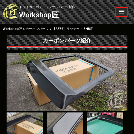
Skip
to
ドライカーボン・ワンオフパーツ製作
content
Workshop
匠
Workshop匠
カーボンパーツ
【AE86】リヤゲート 3HB用
>
>
カーボンパーツ紹介