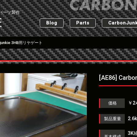
パーツ製作
匠
Blog
Parts
CarbonJunk
onjunkie 3HB用リヤゲート
[AE86] Car
￥24
価格
2.6
製品重量
3K
基本構成