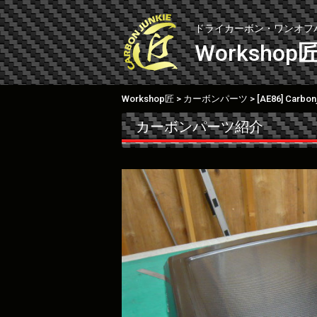
Skip
to
ドライカーボン・ワンオフ
content
Workshop
Workshop匠
カーボンパーツ
[AE86] Carb
>
>
カーボンパーツ紹介