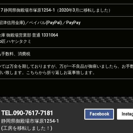
017 静岡県御殿場市塚原1254-1（2020年3月に移転しました）
津信用金庫)／ペイパル(PayPal)／PayPay
 御殿場営業部 普通 1331064
hop匠 ハヤシタクミ
込手数料、消費税
いては万全を期しておりますが、万が一不良品が御座いましたら、お手
願い致します。こちらから折り返しお返事致します。
TEL.090-7617-7181
Facebook
Insta
静岡県御殿場市塚原1254-1
(工房を移転しました！)