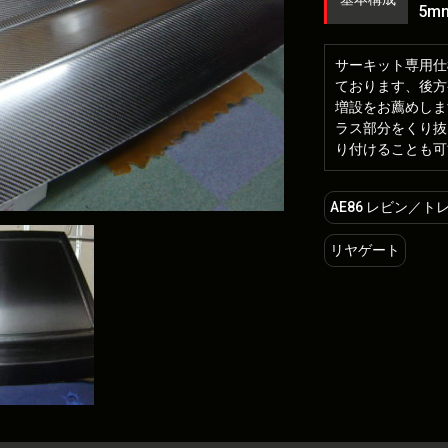
5m
サーキット専用仕
ております、後方
増設をお薦めしま
ラス部分をくり抜
り付けることも可
AE86 レビン／トレノ
リヤゲート