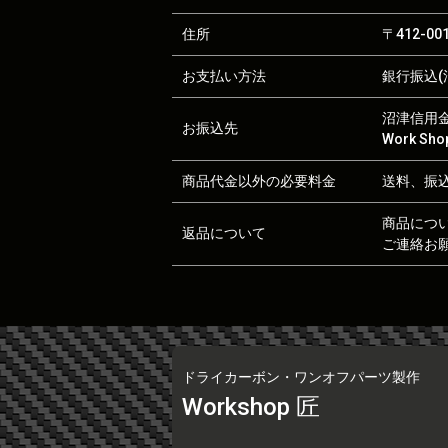
住所
〒412-0
お支払い方法
銀行振込(沼
沼津信用金庫
お振込先
Work S
商品代金以外の必要料金
送料、振
商品につ
返品について
ご連絡お
ドライカーボン・ワンオフパーツ製作
Workshop 匠