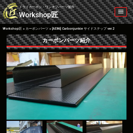
Skip
to
ドライカーボン・ワンオフパーツ製作
content
Workshop
匠
Workshop匠
カーボンパーツ
[AE86] Carbonjunkie サイドステップ ver.2
>
>
カーボンパーツ紹介