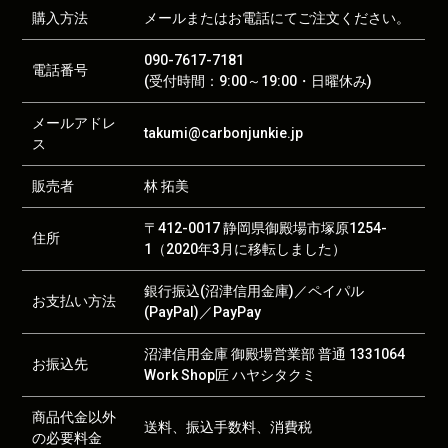
購入方法
メールまたはお電話にてご注文ください。
090-7617-7181
電話番号
(受付時間：9:00～19:00・日曜休み)
メールアドレ
takumi@carbonjunkie.jp
ス
販売者
林 拓美
〒412-0017 静岡県御殿場市塚原1254-
住所
1（2020年3月に移転しました）
銀行振込(沼津信用金庫)／ペイパル
お支払い方法
(PayPal)／PayPay
沼津信用金庫 御殿場営業部 普通 1331064
お振込先
Work Shop匠 ハヤシタクミ
商品代金以外
送料、振込手数料、消費税
の必要料金