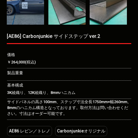
[AE86] Carbonjunkie サイドステップ ver.2
価格
￥264,000(税込)
製品重量
基本構成
3K綾織り、12K綾織り、8mmハニカム
サイドパネルの高さ100mm、ステップ寸法全長1750mm×幅260mm。
8mmのハニカム構造となっております。取付方法は問い合わせくだ
さい。寸法はオーダー可能です。
AE86 レビン／トレノ
Carbonjunkieオリジナル