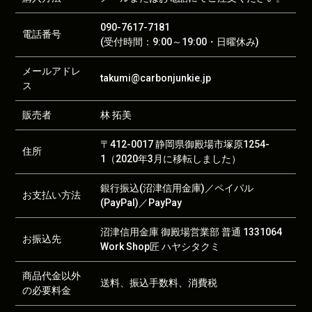
090-7617-7181
電話番号
(受付時間：9:00～19:00・日曜休み)
メールアドレ
takumi@carbonjunkie.jp
ス
販売者
林 拓美
〒412-0017 静岡県御殿場市塚原1254-
住所
1（2020年3月に移転しました）
銀行振込(沼津信用金庫)／ペイパル
お支払い方法
(PayPal)／PayPay
沼津信用金庫 御殿場営業部 普通 1331064
お振込先
Work Shop匠 ハヤシタクミ
商品代金以外
送料、振込手数料、消費税
の必要料金