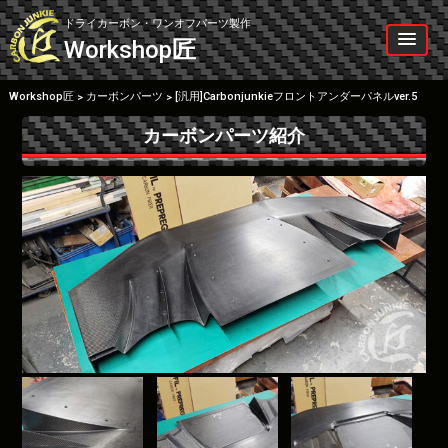
Skip
to
ドライカーボン・ワンオフパーツ製作
content
Workshop
匠
Workshop匠
カーボンパーツ
[汎用]Carbonjunkieフロントアンダーパネルver.5
>
>
カーボンパーツ紹介