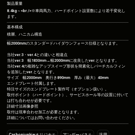
製品重量
8.4kg～<br />※車両馬力、ハードポイント設置数により若干変化し
ます。
基本構成
積層、ハニカム構造
幅2000mmのスタンダードハイダウンフォース仕様となります。
当社ver.3・ver.4との違いと相違点
当社ver.3 幅1830mm→幅2000mmに改良したver.となります。
当社ver.4の複雑なアップスイープ形状を簡素化しバーチカルフィン
を追加したver.となります。
サイズ 幅2000mm 奥行き890mm 厚み（最大）40mm
エンドプレート付属します。
特注サイズのエンドプレート製作可（オプション扱い）。
取付ポイント（ハードポイント）、サービスホール等の設置に付いて
は打ち合わせが必要です。
詳細寸法画像参照
取付は現車合わせ加工が必要となります。
詳細についてはお問い合わせください。
Carbonjunkieオリジナル
アンダーパネル
汎用