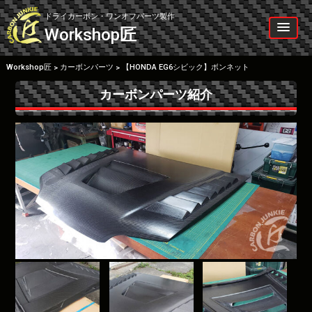
Skip
to
ドライカーボン・ワンオフパーツ製作
content
Workshop
匠
Workshop匠
カーボンパーツ
【HONDA EG6シビック】ボンネット
>
>
カーボンパーツ紹介