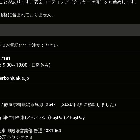
ことがあります。表面コーティング（クリヤー塗装）をお薦めします。
価格に含まれておりません。
たはお電話にてご注文ください。
-7181
9:00～19:00・日曜休み)
rbonjunkie.jp
017 静岡県御殿場市塚原1254-1（2020年3月に移転しました）
津信用金庫)／ペイパル(PayPal)／PayPay
 御殿場営業部 普通 1331064
hop匠 ハヤシタクミ