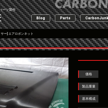
パーツ製作
匠
Blog
Parts
CarbonJunk
ェイサー] エアロボンネット
価格
製品重量
基本構成