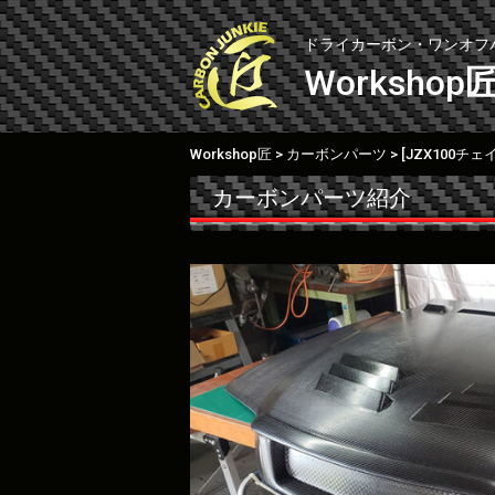
Skip
to
ドライカーボン・ワンオフ
content
Workshop
Workshop匠
カーボンパーツ
[JZX100チ
>
>
カーボンパーツ紹介