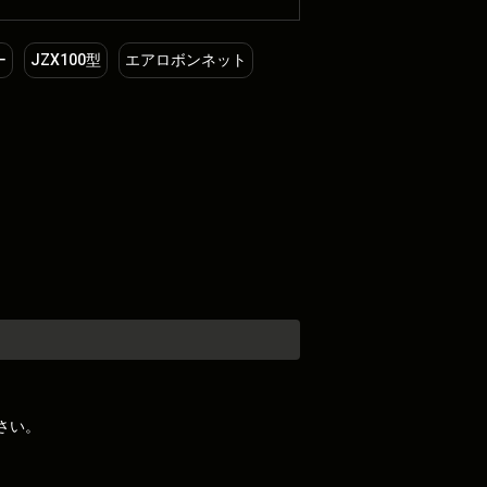
ー
JZX100型
エアロボンネット
さい。