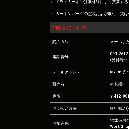
ドライカーボンは紫外線により黄変する
カーボンパーツの塗装および取付工賃は
ご購入について
購入方法
メールま
090-7617
電話番号
(受付時間：
メールアドレス
takumi@ca
販売者
林 拓美
住所
〒412-0
お支払い方法
銀行振込(沼
沼津信用金庫
お振込先
Work S