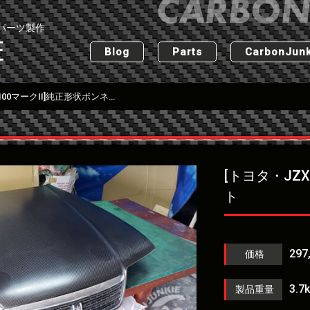
パーツ製作
匠
Blog
Parts
CarbonJunk
[トヨタ・JZX100マークII]純正形状ボンネット
[トヨタ・JZ
ト
29
価格
3.7
製品重量