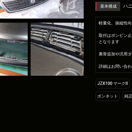
ハ
基本構成
軽量化、操縦性向
取付はボンピン止
となります
裏骨追加や汎用ダ
詳細はお問い合わ
JZX100 マークII
ボンネット
純