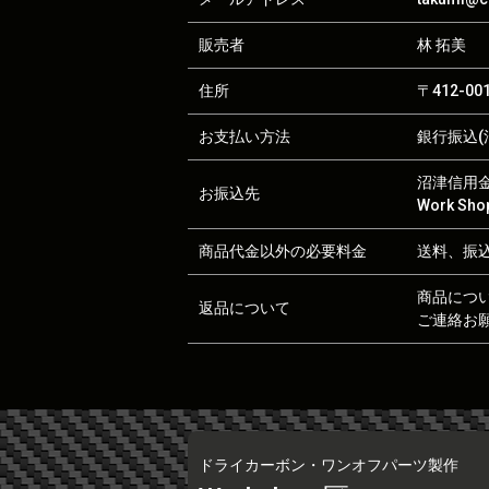
販売者
林 拓美
住所
〒412-0
お支払い方法
銀行振込(沼
沼津信用金庫
お振込先
Work S
商品代金以外の必要料金
送料、振
商品につ
返品について
ご連絡お
ドライカーボン・ワンオフパーツ製作