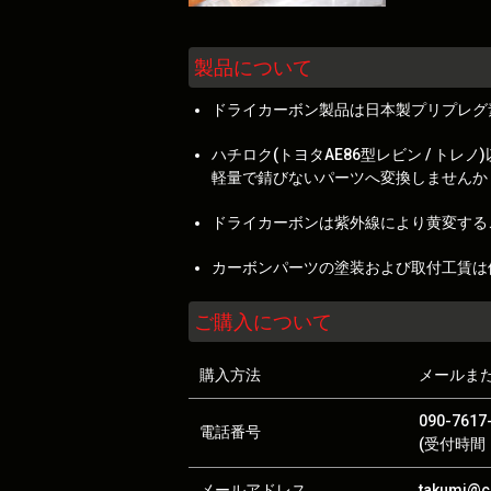
製品について
ドライカーボン製品は日本製プリプレグ
ハチロク(トヨタAE86型レビン / 
軽量で錆びないパーツへ変換しませんか
ドライカーボンは紫外線により黄変する
カーボンパーツの塗装および取付工賃は
ご購入について
購入方法
メールま
090-7617
電話番号
(受付時間：
メールアドレス
takumi@ca