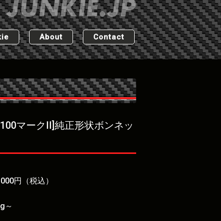
ie
About
Contact
X100マークII]純正形状ボンネッ
7,000円（税込）
kg～