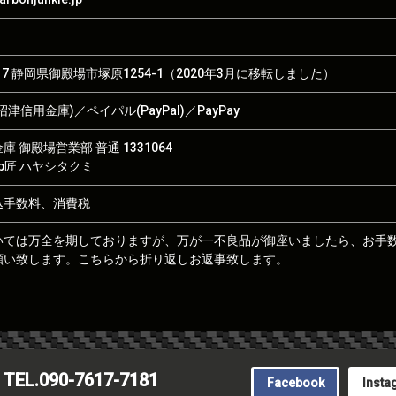
017 静岡県御殿場市塚原1254-1（2020年3月に移転しました）
津信用金庫)／ペイパル(PayPal)／PayPay
 御殿場営業部 普通 1331064
hop匠 ハヤシタクミ
込手数料、消費税
いては万全を期しておりますが、万が一不良品が御座いましたら、お手
願い致します。こちらから折り返しお返事致します。
TEL.090-7617-7181
Facebook
Insta