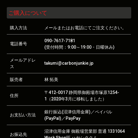
ご購入について
購入方法
メールまたはお電話にてご注文ください。
090-7617-7181
電話番号
(受付時間：9:00～19:00・日曜休み)
メールアドレ
takumi@carbonjunkie.jp
ス
販売者
林 拓美
〒412-0017 静岡県御殿場市塚原1254-
住所
1（2020年3月に移転しました）
銀行振込(沼津信用金庫)／ペイパル
お支払い方法
(PayPal)／PayPay
沼津信用金庫 御殿場営業部 普通 1331064
お振込先
Work Shop匠 ハヤシタクミ