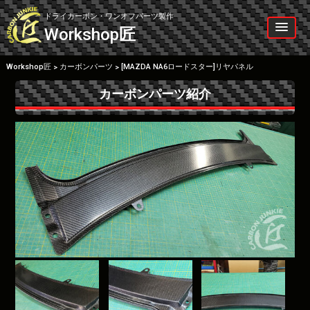
Skip
to
ドライカーボン・ワンオフパーツ製作
content
Workshop
匠
Workshop匠
カーボンパーツ
[MAZDA NA6ロードスター]リヤパネル
>
>
カーボンパーツ紹介