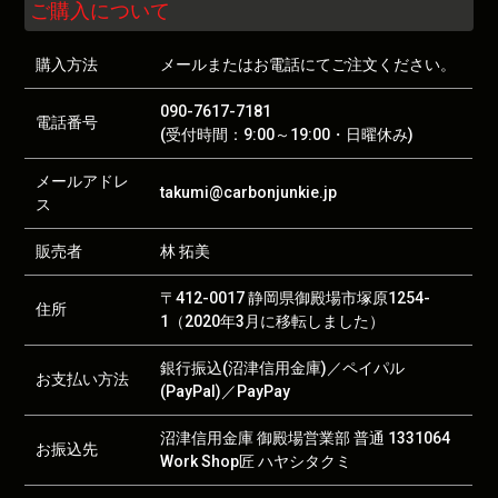
ご購入について
購入方法
メールまたはお電話にてご注文ください。
090-7617-7181
電話番号
(受付時間：9:00～19:00・日曜休み)
メールアドレ
takumi@carbonjunkie.jp
ス
販売者
林 拓美
〒412-0017 静岡県御殿場市塚原1254-
住所
1（2020年3月に移転しました）
銀行振込(沼津信用金庫)／ペイパル
お支払い方法
(PayPal)／PayPay
沼津信用金庫 御殿場営業部 普通 1331064
お振込先
Work Shop匠 ハヤシタクミ