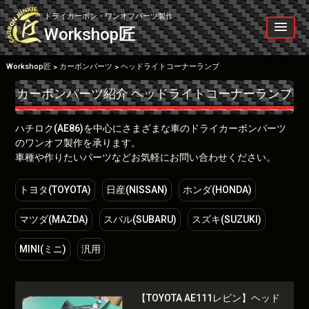
Skip
to
ドライカーボン・ワンオフパーツ製作
content
Workshop
匠
Workshop匠
カーボンパーツ
ヘッドライトコーナーランプ
>
>
カーボンパーツ紹介
ヘッドライトコーナーランプ
ハチロク(AE86)を中心にさまざまな車のドライカーボンパーツ
のワンオフ製作を承ります。
車種や作りたいパーツなどお気軽にお問い合わせください。
トヨタ(TOYOTA)
日産(NISSAN)
ホンダ(HONDA)
マツダ(MAZDA)
スバル(SUBARU)
スズキ(SUZUKI)
MINI(ミニ)
汎用
【TOYOTA AE111レビン】ヘッド