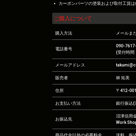
カーボンパーツの塗装および取付工賃は
ご購入について
購入方法
メールま
090-7617
電話番号
(受付時間：
メールアドレス
takumi@ca
販売者
林 拓美
住所
〒412-0
お支払い方法
銀行振込(沼
沼津信用金庫
お振込先
Work S
商品代金以外の必要料金
送料、振