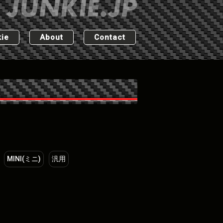
ie
About
Contact
MINI(ミニ)
汎用