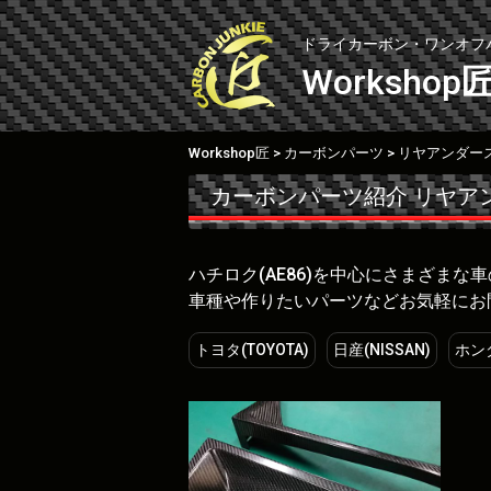
Skip
to
ドライカーボン・ワンオフ
content
Workshop
Workshop匠
カーボンパーツ
リヤアンダー
>
>
カーボンパーツ紹介
リヤア
ハチロク(AE86)を中心にさまざま
車種や作りたいパーツなどお気軽にお
トヨタ(TOYOTA)
日産(NISSAN)
ホンダ