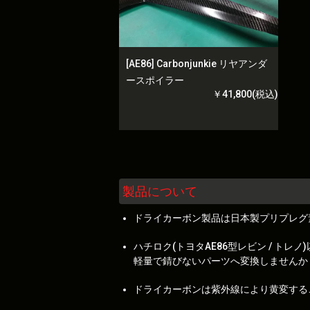
[AE86] Carbonjunkie リヤアンダ
ースポイラー
￥41,800(税込)
製品について
ドライカーボン製品は日本製プリプレグ
ハチロク(トヨタAE86型レビン / 
軽量で錆びないパーツへ変換しませんか
ドライカーボンは紫外線により黄変する