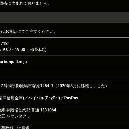
価格に含まれておりません。
たはお電話にてご注文ください。
-7181
9:00～19:00・日曜休み)
rbonjunkie.jp
017 静岡県御殿場市塚原1254-1（2020年3月に移転しました）
津信用金庫)／ペイパル(PayPal)／PayPay
 御殿場営業部 普通 1331064
hop匠 ハヤシタクミ
込手数料、消費税