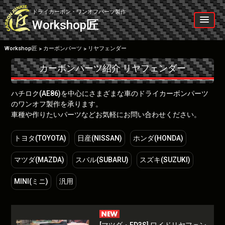
Skip
to
ドライカーボン・ワンオフパーツ製作
content
Workshop
匠
Workshop匠
カーボンパーツ
リヤフェンダー
>
>
カーボンパーツ紹介
リヤフェンダー
ハチロク(AE86)を中心にさまざまな車のドライカーボンパーツ
のワンオフ製作を承ります。
車種や作りたいパーツなどお気軽にお問い合わせください。
トヨタ(TOYOTA)
日産(NISSAN)
ホンダ(HONDA)
マツダ(MAZDA)
スバル(SUBARU)
スズキ(SUZUKI)
MINI(ミニ)
汎用