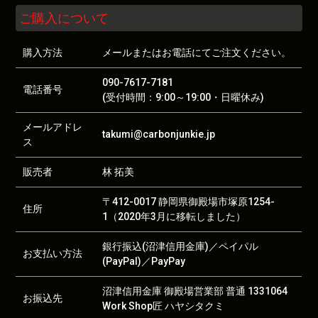
ご購入について
購入方法
メールまたはお電話にてご注文ください。
090-7617-7181
電話番号
(受付時間：9:00～19:00・日曜休み)
メールアドレ
takumi@carbonjunkie.jp
ス
販売者
林 拓美
〒412-0017 静岡県御殿場市塚原1254-
住所
1（2020年3月に移転しました）
銀行振込(沼津信用金庫)／ペイパル
お支払い方法
(PayPal)／PayPay
沼津信用金庫 御殿場営業部 普通 1331064
お振込先
Work Shop匠 ハヤシタクミ