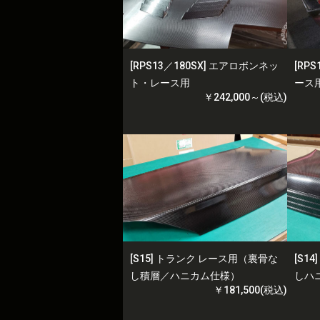
[RPS13／180SX] エアロボンネッ
[RP
ト・レース用
ース
￥242,000～(税込)
[S15] トランク レース用（裏骨な
[S1
し積層／ハニカム仕様）
しハ
￥181,500(税込)