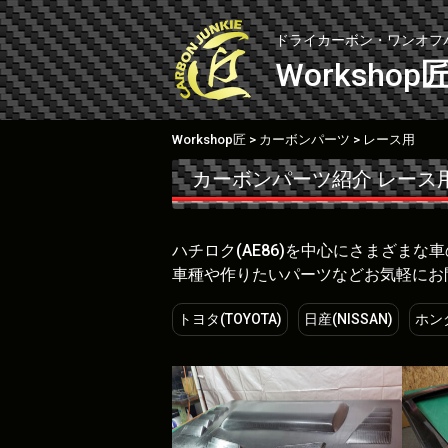
Skip
to
ドライカーボン・ワンオフ
content
Workshop
Workshop匠
カーボンパーツ
レース用
>
>
カーボンパーツ紹介
レース
ハチロク(AE86)を中心にさまざま
車種や作りたいパーツなどお気軽にお
トヨタ(TOYOTA)
日産(NISSAN)
ホンダ