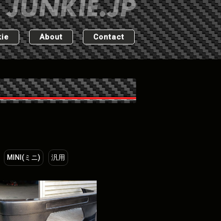
ie
About
Contact
MINI(ミニ)
汎用