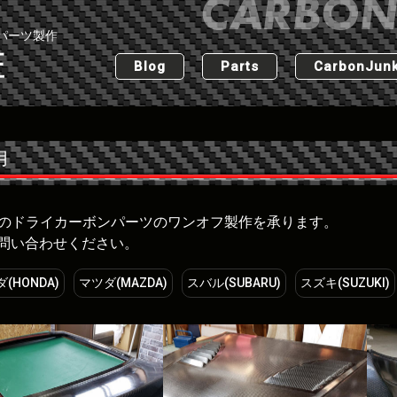
パーツ製作
匠
Blog
Parts
CarbonJunk
用
な車のドライカーボンパーツのワンオフ製作を承ります。
問い合わせください。
(HONDA)
マツダ(MAZDA)
スバル(SUBARU)
スズキ(SUZUKI)