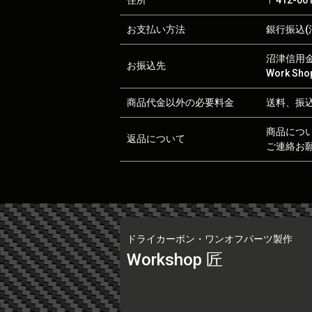
住所
〒412-0
お支払い方法
銀行振込(沼
沼津信用金庫
お振込先
Work S
商品代金以外の必要料金
送料、振
商品につ
返品について
ご連絡お
ドライカーボン・ワンオフパーツ製作
Workshop 匠