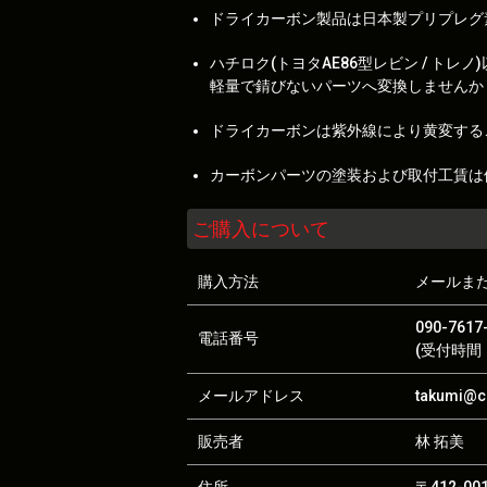
ドライカーボン製品は日本製プリプレグ
ハチロク(トヨタAE86型レビン / 
軽量で錆びないパーツへ変換しませんか
ドライカーボンは紫外線により黄変する
カーボンパーツの塗装および取付工賃は
ご購入について
購入方法
メールま
090-7617
電話番号
(受付時間：
メールアドレス
takumi@ca
販売者
林 拓美