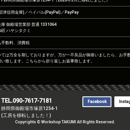
017 静岡県御殿場市塚原1254-1（2020年3月に移転しました）
津信用金庫)／ペイパル(PayPal)／PayPay
 御殿場営業部 普通 1331064
hop匠 ハヤシタクミ
込手数料、消費税
いては万全を期しておりますが、万が一不良品が御座いましたら、お手
願い致します。こちらから折り返しお返事致します。
TEL.090-7617-7181
Facebook
Insta
静岡県御殿場市塚原1254-1
(工房を移転しました！)
Copyrights © Workshop TAKUMI All Rights Reserved.