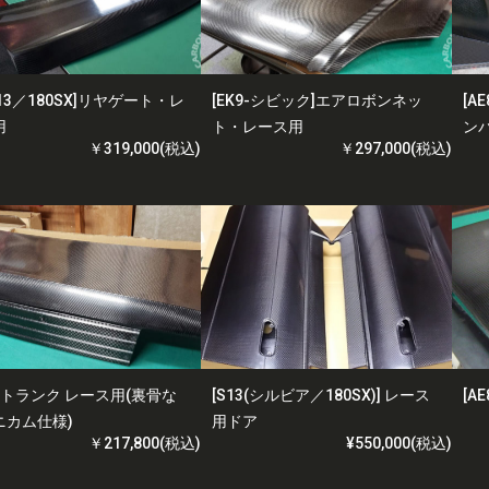
S13／180SX]リヤゲート・レ
[EK9-シビック]エアロボンネッ
[A
用
ト・レース用
ン
￥319,000(税込)
￥297,000(税込)
4] トランク レース用(裏骨な
[S13(シルビア／180SX)] レース
[A
ニカム仕様)
用ドア
￥217,800(税込)
¥550,000(税込)