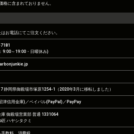
価格に含まれておりません。
たはお電話にてご注文ください。
-7181
9:00～19:00・日曜休み)
rbonjunkie.jp
017 静岡県御殿場市塚原1254-1（2020年3月に移転しました）
津信用金庫)／ペイパル(PayPal)／PayPay
 御殿場営業部 普通 1331064
hop匠 ハヤシタクミ
込手数料、消費税