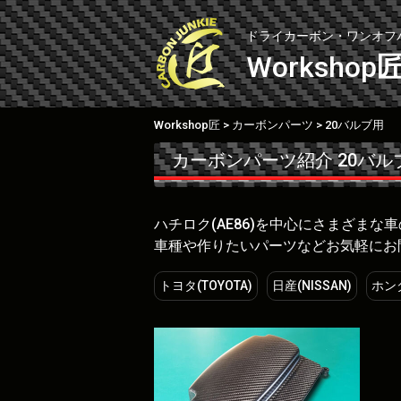
Skip
to
ドライカーボン・ワンオフ
content
Workshop
Workshop匠
カーボンパーツ
20バルブ用
>
>
カーボンパーツ紹介
20バル
ハチロク(AE86)を中心にさまざま
車種や作りたいパーツなどお気軽にお
トヨタ(TOYOTA)
日産(NISSAN)
ホンダ