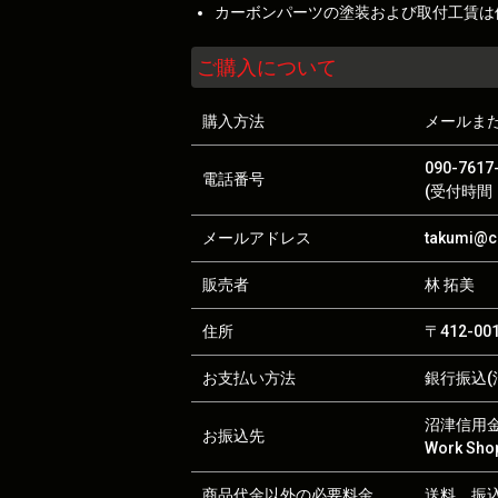
カーボンパーツの塗装および取付工賃は
ご購入について
購入方法
メールま
090-7617
電話番号
(受付時間：
メールアドレス
takumi@ca
販売者
林 拓美
住所
〒412-0
お支払い方法
銀行振込(沼
沼津信用金庫
お振込先
Work S
商品代金以外の必要料金
送料、振