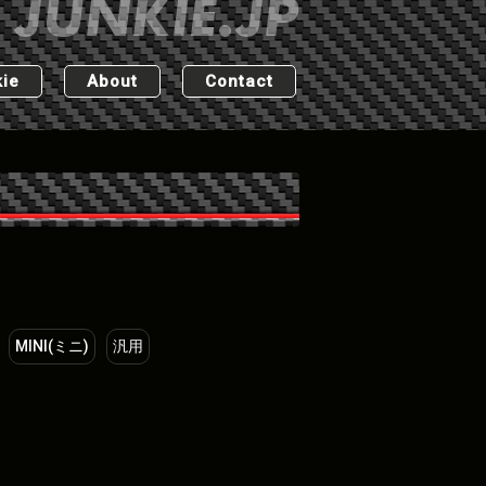
ie
About
Contact
MINI(ミニ)
汎用