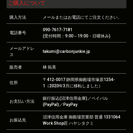
ご購入について
購入方法
メールまたはお電話にてご注文ください。
090-7617-7181
電話番号
(受付時間：9:00～19:00・日曜休み)
メールアドレ
takumi@carbonjunkie.jp
ス
販売者
林 拓美
〒412-0017 静岡県御殿場市塚原1254-
住所
1（2020年3月に移転しました）
銀行振込(沼津信用金庫)／ペイパル
お支払い方法
(PayPal)／PayPay
沼津信用金庫 御殿場営業部 普通 1331064
お振込先
Work Shop匠 ハヤシタクミ