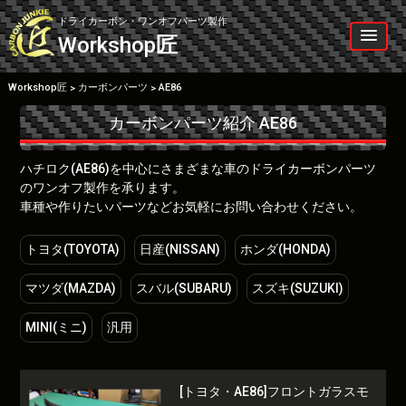
Skip
to
ドライカーボン・ワンオフパーツ製作
content
Workshop
匠
Workshop匠
カーボンパーツ
AE86
>
>
カーボンパーツ紹介
AE86
ハチロク(AE86)を中心にさまざまな車のドライカーボンパーツ
のワンオフ製作を承ります。
車種や作りたいパーツなどお気軽にお問い合わせください。
トヨタ(TOYOTA)
日産(NISSAN)
ホンダ(HONDA)
マツダ(MAZDA)
スバル(SUBARU)
スズキ(SUZUKI)
MINI(ミニ)
汎用
[トヨタ・AE86]フロントガラスモ