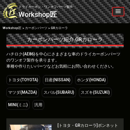
Skip
to
ドライカーボン・ワンオフパーツ製作
content
Workshop
匠
Workshop匠
カーボンパーツ
GRカローラ
>
>
カーボンパーツ紹介
GRカローラ
ハチロク(AE86)を中心にさまざまな車のドライカーボンパーツ
のワンオフ製作を承ります。
車種や作りたいパーツなどお気軽にお問い合わせください。
トヨタ(TOYOTA)
日産(NISSAN)
ホンダ(HONDA)
マツダ(MAZDA)
スバル(SUBARU)
スズキ(SUZUKI)
MINI(ミニ)
汎用
[トヨタ・GRカローラ]ボンネット