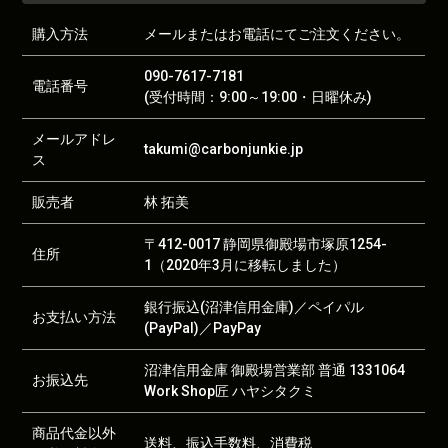
購入方法
メールまたはお電話にてご注文ください。
090-7617-7181
電話番号
(受付時間：9:00～19:00・日曜休み)
メールアドレ
takumi@carbonjunkie.jp
ス
販売者
林 拓美
〒412-0017 静岡県御殿場市塚原1254-
住所
1（2020年3月に移転しました）
銀行振込(沼津信用金庫)／ペイパル
お支払い方法
(PayPal)／PayPay
沼津信用金庫 御殿場営業部 普通 1331064
お振込先
Work Shop匠 ハヤシタクミ
商品代金以外
送料、振込手数料、消費税