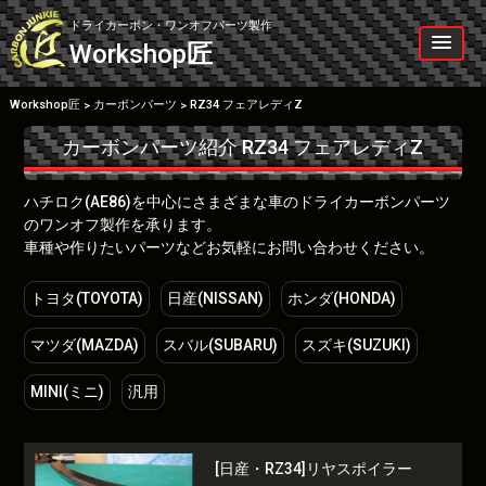
Skip
to
ドライカーボン・ワンオフパーツ製作
content
Workshop
匠
Workshop匠
カーボンパーツ
RZ34 フェアレディZ
>
>
カーボンパーツ紹介
RZ34 フェアレディZ
ハチロク(AE86)を中心にさまざまな車のドライカーボンパーツ
のワンオフ製作を承ります。
車種や作りたいパーツなどお気軽にお問い合わせください。
トヨタ(TOYOTA)
日産(NISSAN)
ホンダ(HONDA)
マツダ(MAZDA)
スバル(SUBARU)
スズキ(SUZUKI)
MINI(ミニ)
汎用
[日産・RZ34]リヤスポイラー