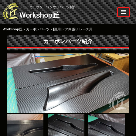
Skip
to
ドライカーボン・ワンオフパーツ製作
content
Workshop
匠
Workshop匠
カーボンパーツ
[汎用]ドア内張り レース用
>
>
カーボンパーツ紹介