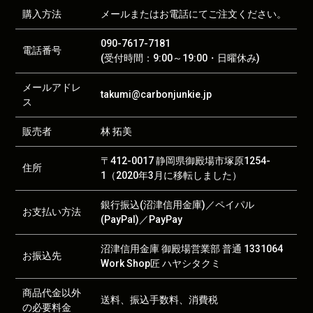
購入方法
メールまたはお電話にてご注文ください。
090-7617-7181
電話番号
(受付時間：9:00～19:00・日曜休み)
メールアドレ
takumi@carbonjunkie.jp
ス
販売者
林 拓美
〒412-0017 静岡県御殿場市塚原1254-
住所
1（2020年3月に移転しました）
銀行振込(沼津信用金庫)／ペイパル
お支払い方法
(PayPal)／PayPay
沼津信用金庫 御殿場営業部 普通 1331064
お振込先
Work Shop匠 ハヤシタクミ
商品代金以外
送料、振込手数料、消費税
の必要料金