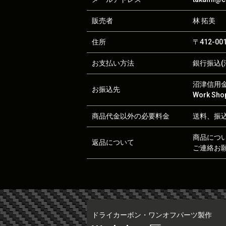
販売者
林 拓美
住所
〒412-0
お支払い方法
銀行振込(沼
沼津信用金庫
お振込先
Work S
商品代金以外の必要料金
送料、振
商品につ
返品について
ご連絡お
ドライカーボン・ワンオフパーツ製作