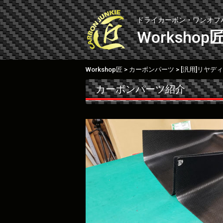
Skip
to
ドライカーボン・ワンオフ
content
Workshop
Workshop匠
カーボンパーツ
[汎用]リヤデ
>
>
カーボンパーツ紹介