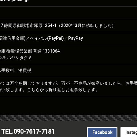
017 静岡県御殿場市塚原1254-1（2020年3月に移転しました）
津信用金庫)／ペイパル(PayPal)／PayPay
 御殿場営業部 普通 1331064
hop匠 ハヤシタクミ
込手数料、消費税
いては万全を期しておりますが、万が一不良品が御座いましたら、お手
願い致します。こちらから折り返しお返事致します。
TEL.090-7617-7181
Facebook
Insta