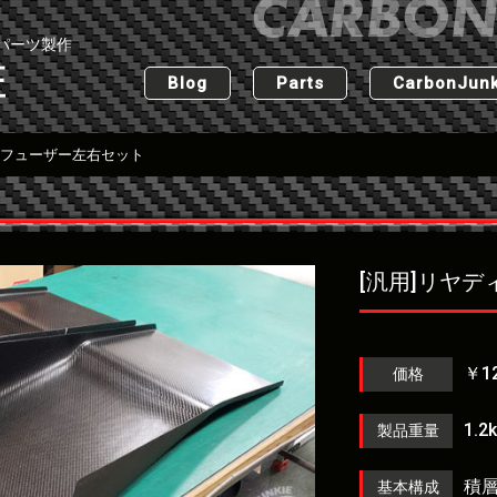
パーツ製作
匠
Blog
Parts
CarbonJunk
ィフューザー左右セット
[汎用]リヤ
￥12
価格
1.
製品重量
積
基本構成