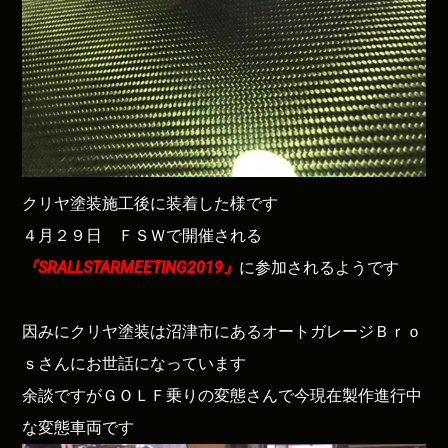
クリヤ塗装施工後に装着した様です
４月２９日 ＦＳＷで開催される
『SRALLSTARMEETING2019』
に参加されるようです
因みにクリヤ塗装は沼津市にあるオートガレージＢｒｏ
ｓさんにお世話になっています
余談ですがＧＯＬＦ乗りの変態さんで今現在製作進行中
な変態車両です