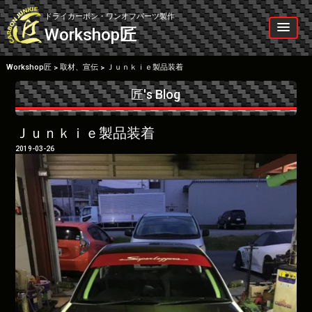
Skip
to
ドライカーボン・ワンオフパーツ製作
content
Workshop
匠
Workshop匠
取材、宣伝
Ｊｕｎｋｉｅ製品装着
>
>
匠's Blog
Ｊｕｎｋｉｅ製品装着
2019-03-26