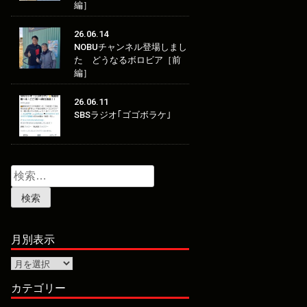
編］
26.06.14
NOBUチャンネル登場しまし
た どうなるボロビア［前
編］
26.06.11
SBSラジオ｢ゴゴボラケ｣
検
索:
月別表示
月
別
表
カテゴリー
示