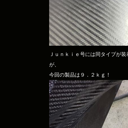
Ｊｕｎｋｉｅ号には同タイプが装
が、
今回の製品は９．２ｋｇ！