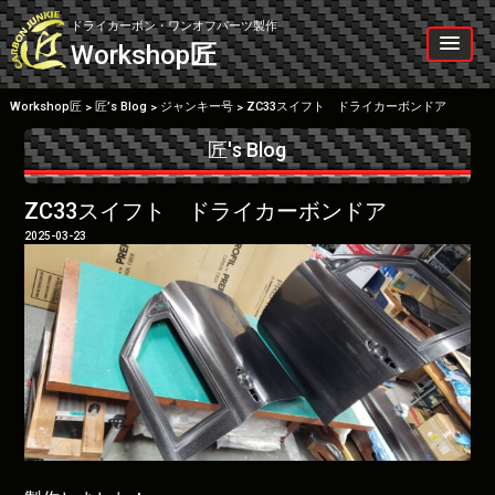
Skip
to
ドライカーボン・ワンオフパーツ製作
content
Workshop
匠
Workshop匠
匠’s Blog
ジャンキー号
ZC33スイフト ドライカーボンドア
>
>
>
匠's Blog
ZC33スイフト ドライカーボンドア
2025-03-23