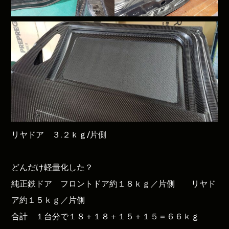
リヤドア ３.２ｋｇ/片側
どんだけ軽量化した？
純正鉄ドア フロントドア約１８ｋｇ／片側 リヤド
ア約１５ｋｇ／片側
合計 １台分で１８＋１８＋１５＋１５＝６６ｋｇ