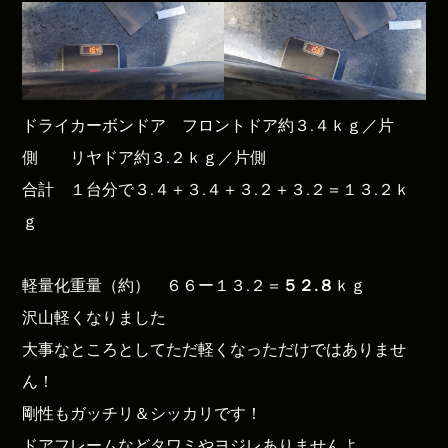
ドライカーボンドア フロントドア約３.４ｋｇ／片
側 リヤドア約３.２ｋｇ／片側
合計 １台分で３.４＋３.４＋３.２＋３.２＝１３.２ｋ
ｇ
軽量化重量（約） ６６ー１３.２＝
５２.８
ｋｇ
沢山軽くなりました
大事なところとしてただ軽くなっただけではありませ
ん！
剛性もガッチリ＆シッカリです！
ドアフレームなどタワミやヨジレありませんよ