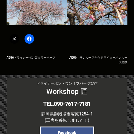
投
AE86ドライカーボン製ミラーベース
AE86 サンルーフからドライカーボンルー
フ交換
稿
ナ
ビ
ドライカーボン・ワンオフパーツ製作
ゲ
Workshop 匠
ー
シ
TEL.090-7617-7181
ョ
ン
静岡県御殿場市塚原1254-1
(工房を移転しました！)
Facebook