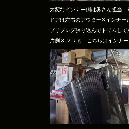
大変なインナー側は奥さん担当 
ドアは左右のアウター✕インナー
プリプレグ張り込んでトリムして
片側３.２ｋｇ こちらはインナ