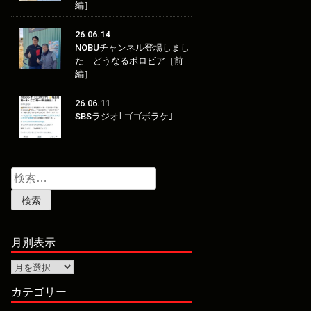
編］
26.06.14
NOBUチャンネル登場しまし
た どうなるボロビア［前
編］
26.06.11
SBSラジオ｢ゴゴボラケ｣
検
索:
月別表示
月
別
表
カテゴリー
示