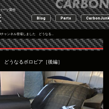
パーツ製作
匠
Blog
Parts
CarbonJunk
NOBUチャンネル登場しました どうなるボロビア［後編］
た どうなるボロビア［後編］