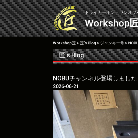
Skip
to
ドライカーボン・ワンオフ
content
Workshop
Workshop匠
匠’s Blog
ジャンキー号
>
>
>
匠's Blog
NOBUチャンネル登場しまし
2026-06-21