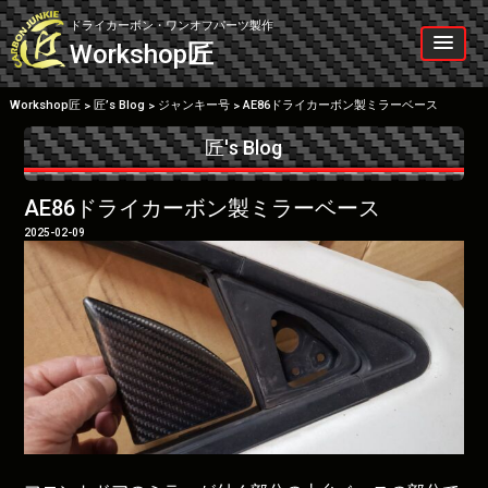
Skip
to
ドライカーボン・ワンオフパーツ製作
content
Workshop
匠
Workshop匠
匠’s Blog
ジャンキー号
AE86ドライカーボン製ミラーベース
>
>
>
匠's Blog
AE86ドライカーボン製ミラーベース
2025-02-09