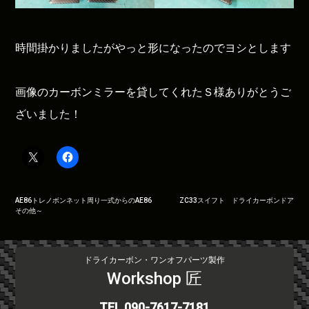
時間掛かりましたがやっと形になったのでヨシとします
画像のカーボンミラーを貸してくれたＳ様ありがとうご
ざいました！
投
AE86トレノボンネット周り一式からのAE86
ZC33スイフト ドライカーボンドア
その他～
稿
ナ
ビ
ドライカーボン・ワンオフパーツ製作
ゲ
Workshop 匠
ー
シ
TEL.090-7617-7181
ョ