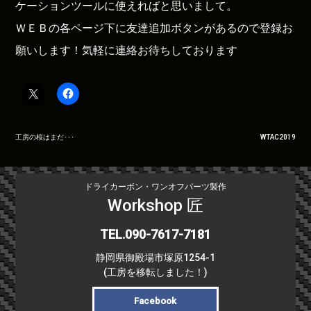
ケーションツールに使えればと思いまして。
ＷＥＢの各ページ下に友達追加ボタンがあるので登録お
願いします！気軽に連絡お待ちしております
投
工房の桜はまだ･･･
WTAC2019
稿
ナ
ビ
ドライカーボン・ワンオフパーツ製作
ゲ
Workshop 匠
ー
シ
TEL.090-7617-7181
ョ
静岡県御殿場市塚原1254-1
ン
(工房を移転しました！)
Facebook