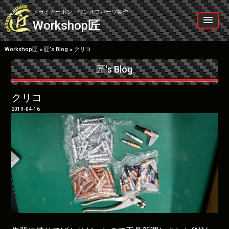
Skip
to
ドライカーボン・ワンオフパーツ製作
content
Workshop
匠
Workshop匠
匠’s Blog
クリコ
>
>
匠's Blog
クリコ
2019-04-16