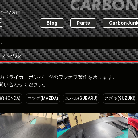
パーツ製作
匠
Blog
Parts
CarbonJunk
ル
ーパネル
な車のドライカーボンパーツのワンオフ製作を承ります。
問い合わせください。
(HONDA)
マツダ(MAZDA)
スバル(SUBARU)
スズキ(SUZUKI)