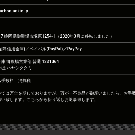
rbonjunkie.jp
017 静岡県御殿場市塚原1254-1（2020年3月に移転しました）
津信用金庫)／ペイパル(PayPal)／PayPay
 御殿場営業部 普通 1331064
hop匠 ハヤシタクミ
込手数料、消費税
いては万全を期しておりますが、万が一不良品が御座いましたら、お手
願い致します。こちらから折り返しお返事致します。