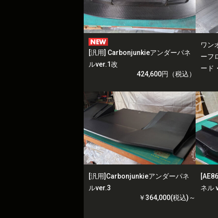
ワン
[汎用] Carbonjunkieアンダーパネ
ーフ
ルver.1改
ード
424,600円（税込）
[汎用]Carbonjunkieアンダーパネ
[AE8
ルver.3
ネル v
￥364,000(税込)～