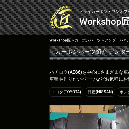
Skip
to
ドライカーボン・ワンオフ
content
Workshop
Workshop匠
カーボンパーツ
アンダーパネ
>
>
カーボンパーツ紹介
アンダ
ハチロク(AE86)を中心にさまざま
車種や作りたいパーツなどお気軽にお
トヨタ(TOYOTA)
日産(NISSAN)
ホンダ