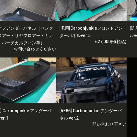
オフアンダーパネル（センタ
[汎用]Carbonjunkieフロントアン
[汎
ロアー・リヤフロアー・カナ
ダーパネルver.5
ルve
627,000円(税込)
・バーチカルフィン等）
お問い合わせください
6] Carbonjunkie アンダーパ
[AE86] Carbonjunkie アンダーパ
er.1
ネル ver.2
問い合わせ下さい