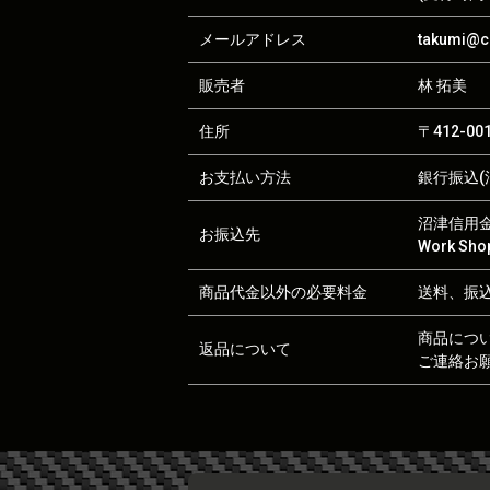
メールアドレス
takumi@ca
販売者
林 拓美
住所
〒412-0
お支払い方法
銀行振込(沼
沼津信用金庫
お振込先
Work S
商品代金以外の必要料金
送料、振
商品につ
返品について
ご連絡お