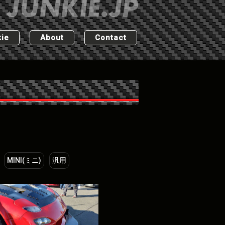
ie
About
Contact
MINI(ミニ)
汎用