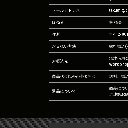
メールアドレス
takumi@ca
販売者
林 拓美
住所
〒412-0
お支払い方法
銀行振込(沼
沼津信用金庫
お振込先
Work S
商品代金以外の必要料金
送料、振
商品につ
返品について
ご連絡お