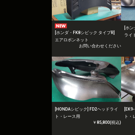
[ホン
[ホンダ・FK8シビック タイプR]
ライ
エアロボンネット
お問い合わせください
[HONDAシビック] FD2ヘッドライ
[EK
ト・レース用
ト・
￥85,800(税込)