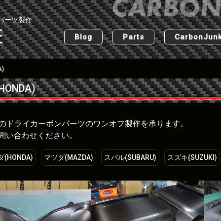
パーツ製作
匠
Blog
Parts
CarbonJunk
)
ONDA)
な車のドライカーボンパーツのワンオフ製作を承ります。
問い合わせください。
(HONDA)
マツダ(MAZDA)
スバル(SUBARU)
スズキ(SUZUKI)