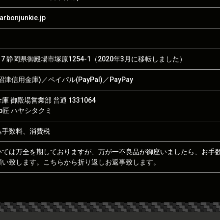
rbonjunkie.jp
017 静岡県御殿場市塚原1254-1（2020年3月に移転しました）
津信用金庫)／ペイパル(PayPal)／PayPay
 御殿場営業部 普通 1331064
hop匠 ハヤシタクミ
込手数料、消費税
いては万全を期しておりますが、万が一不良品が御座いましたら、お手
願い致します。こちらから折り返しお返事致します。