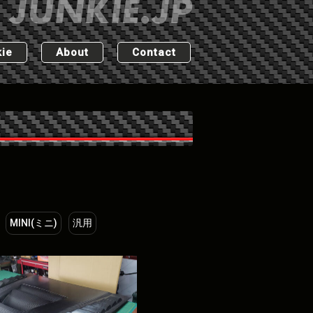
ie
About
Contact
MINI(ミニ)
汎用