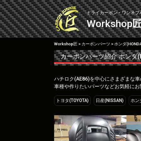
Skip
to
ドライカーボン・ワンオフ
content
Workshop
Workshop匠
カーボンパーツ
ホンダ(HONDA
>
>
カーボンパーツ紹介
ホンダ(H
ハチロク(AE86)を中心にさまざま
車種や作りたいパーツなどお気軽にお
トヨタ(TOYOTA)
日産(NISSAN)
ホンダ