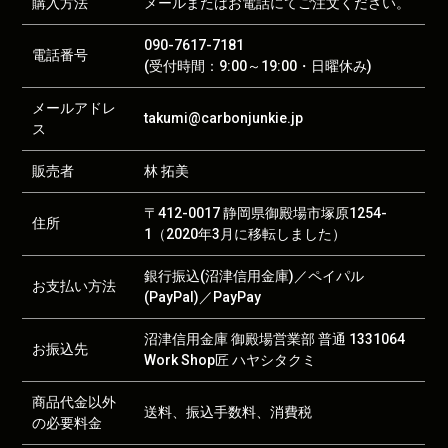
購入方法
メールまたはお電話にてご注文ください。
090-7617-7181
電話番号
(受付時間：9:00～19:00・日曜休み)
メールアドレ
takumi@carbonjunkie.jp
ス
販売者
林 拓美
〒412-0017 静岡県御殿場市塚原1254-
住所
1（2020年3月に移転しました）
銀行振込(沼津信用金庫)／ペイパル
お支払い方法
(PayPal)／PayPay
沼津信用金庫 御殿場営業部 普通 1331064
お振込先
Work Shop匠 ハヤシタクミ
商品代金以外
送料、振込手数料、消費税
の必要料金