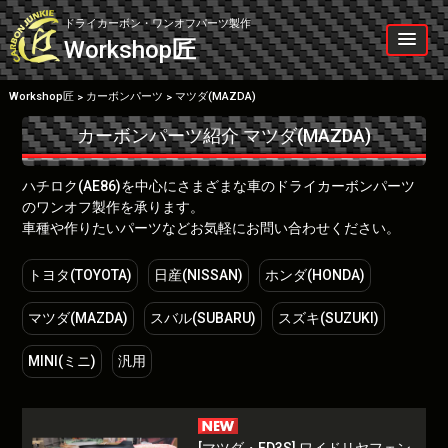
Skip
to
ドライカーボン・ワンオフパーツ製作
content
Workshop
匠
Workshop匠
カーボンパーツ
マツダ(MAZDA)
>
>
カーボンパーツ紹介
マツダ(MAZDA)
ハチロク(AE86)を中心にさまざまな車のドライカーボンパーツ
のワンオフ製作を承ります。
車種や作りたいパーツなどお気軽にお問い合わせください。
トヨタ(TOYOTA)
日産(NISSAN)
ホンダ(HONDA)
マツダ(MAZDA)
スバル(SUBARU)
スズキ(SUZUKI)
MINI(ミニ)
汎用