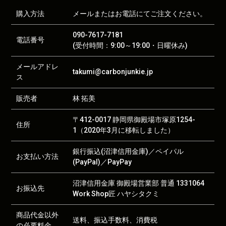
購入方法
メールまたはお電話にてご注文ください。
090-7617-7181
電話番号
(受付時間：9:00～19:00・日曜休み)
メールアドレ
takumi@carbonjunkie.jp
ス
販売者
林 拓美
〒412-0017 静岡県御殿場市塚原1254-
住所
1（2020年3月に移転しました）
銀行振込(沼津信用金庫)／ペイパル
お支払い方法
(PayPal)／PayPay
沼津信用金庫 御殿場営業部 普通 1331064
お振込先
Work Shop匠 ハヤシタクミ
商品代金以外
送料、振込手数料、消費税
の必要料金