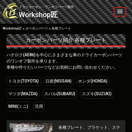
Skip
to
ドライカーボン・ワンオフパーツ製作
content
Workshop
匠
Workshop匠
カーボンパーツ
各種プレート
>
>
カーボンパーツ紹介
各種プレート
ハチロク(AE86)を中心にさまざまな車のドライカーボンパーツ
のワンオフ製作を承ります。
車種や作りたいパーツなどお気軽にお問い合わせください。
トヨタ(TOYOTA)
日産(NISSAN)
ホンダ(HONDA)
マツダ(MAZDA)
スバル(SUBARU)
スズキ(SUZUKI)
MINI(ミニ)
汎用
各種プレート、ブラケット、ステ