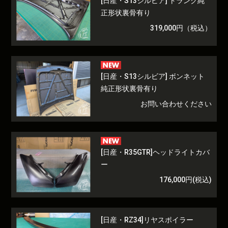
[日産・S13シルビア] トランク純
正形状裏骨有り
319,000円（税込）
[日産・S13シルビア] ボンネット
純正形状裏骨有り
お問い合わせください
[日産・R35GTR]ヘッドライトカバ
ー
176,000円(税込)
[日産・RZ34]リヤスポイラー