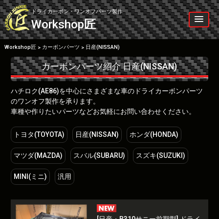
Skip
to
ドライカーボン・ワンオフパーツ製作
content
Workshop
匠
Workshop匠
カーボンパーツ
日産(NISSAN)
>
>
カーボンパーツ紹介
日産(NISSAN)
ハチロク(AE86)を中心にさまざまな車のドライカーボンパーツ
のワンオフ製作を承ります。
車種や作りたいパーツなどお気軽にお問い合わせください。
トヨタ(TOYOTA)
日産(NISSAN)
ホンダ(HONDA)
マツダ(MAZDA)
スバル(SUBARU)
スズキ(SUZUKI)
MINI(ミニ)
汎用