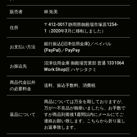
販売者
林 拓美
〒412-0017 静岡県御殿場市塚原1254-
住所
1（2020年3月に移転しました）
銀行振込(沼津信用金庫)／ペイパル
お支払い方法
(PayPal)／PayPay
沼津信用金庫 御殿場営業部 普通 1331064
お振込先
Work Shop匠 ハヤシタクミ
商品代金以外
送料、振込手数料、消費税
の必要料金
商品については万全を期しておりますが、
万が一不良品が御座いましたら、お手数で
返品について
すが商品到着後1週間以内にメールにてご
連絡お願い致します。こちらから折り返し
お返事致します。