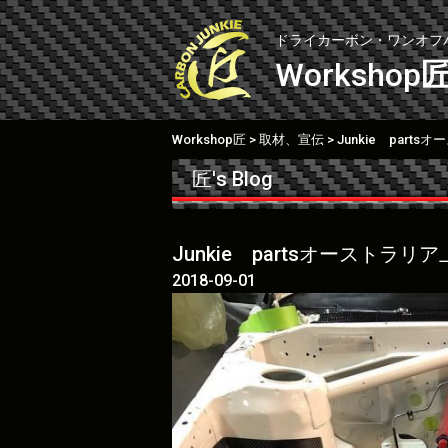
Skip
to
ドライカーボン・ワンオフ
content
Workshop
Workshop匠
取材、宣伝
Junkie part
>
>
匠's Blog
Junkie partsオーストラリ
2018-09-01