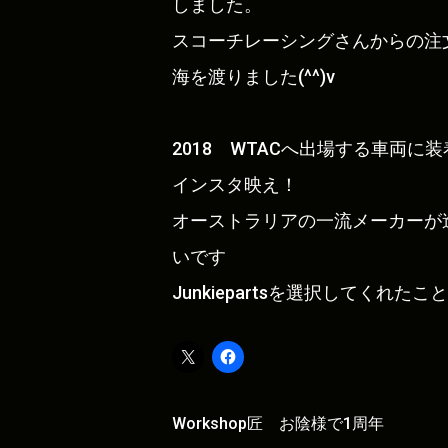
しました。
スコーチレーシングさんからの注文依頼
海を渡りました(^^)v
2018 WTACへ出場する車両に
インスタ映え！
オーストラリアの一流メーカーが
いです
Junkiepartsを選択してくれ
投
Workshop匠 お陰様で1周年
稿