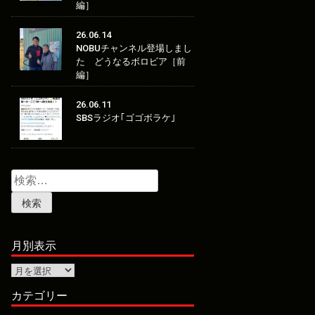
編］
26.06.14
NOBUチャンネル登場しまし
た どうなるボロビア［前
編］
26.06.11
SBSラジオ｢ゴゴボラケ｣
検
索:
月別表示
月
別
表
カテゴリー
示