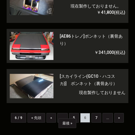
現在製作しておりません。
￥41,800(税込)
[AE86トレノ]ボンネット（裏骨あ
り）
￥341,000(税込)
[スカイライン(GC10・ハコス
カ)] ボンネット（裏骨あり）
現在製作しておりません
6 / 9
« 先頭
«
...
5
6
7
...
»
最後 »