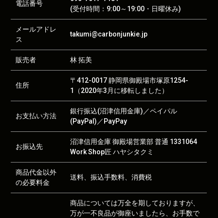
電話番号
(受付時間：9:00～19:00・日曜休み)
メールアドレ
takumi@carbonjunkie.jp
ス
販売者
林 拓美
〒412-0017 静岡県御殿場市塚原1254-
住所
1（2020年3月に移転しました）
銀行振込(沼津信用金庫)／ペイパル
お支払い方法
(PayPal)／PayPay
沼津信用金庫 御殿場営業部 普通 1331064
お振込先
Work Shop匠 ハヤシタクミ
商品代金以外
送料、振込手数料、消費税
の必要料金
商品については万全を期しておりますが、
万が一不良品が御座いましたら、お手数で