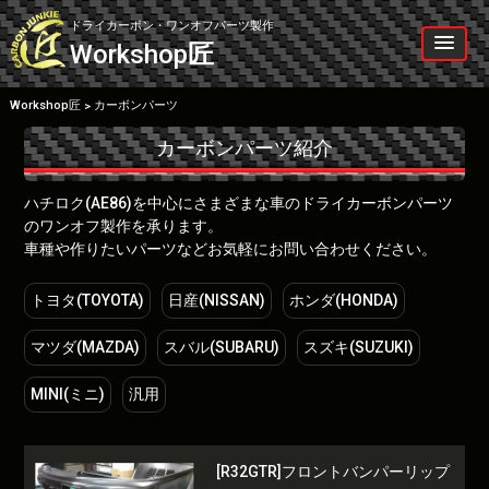
Skip
to
ドライカーボン・ワンオフパーツ製作
content
Workshop
匠
Workshop匠
カーボンパーツ
>
カーボンパーツ紹介
ハチロク(AE86)を中心にさまざまな車のドライカーボンパーツ
のワンオフ製作を承ります。
車種や作りたいパーツなどお気軽にお問い合わせください。
トヨタ(TOYOTA)
日産(NISSAN)
ホンダ(HONDA)
マツダ(MAZDA)
スバル(SUBARU)
スズキ(SUZUKI)
MINI(ミニ)
汎用
[R32GTR]フロントバンパーリップ