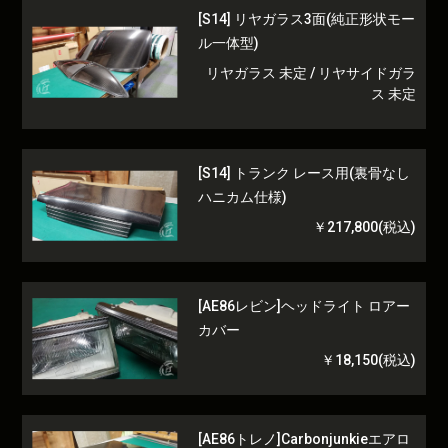
[S14] リヤガラス3面(純正形状モー
ル一体型)
リヤガラス 未定 / リヤサイドガラ
ス 未定
[S14] トランク レース用(裏骨なし
ハニカム仕様)
￥217,800(税込)
[AE86レビン]ヘッドライト ロアー
カバー
￥18,150(税込)
[AE86トレノ]Carbonjunkieエアロ