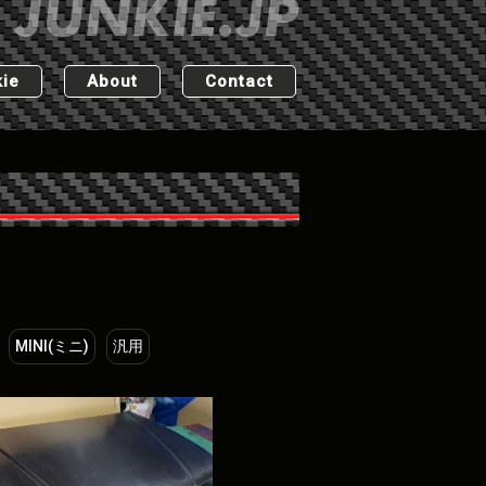
ie
About
Contact
MINI(ミニ)
汎用