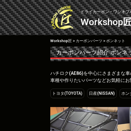
Skip
to
ドライカーボン・ワンオフ
content
Workshop
Workshop匠
カーボンパーツ
ボンネット
>
>
カーボンパーツ紹介
ボンネ
ハチロク(AE86)を中心にさまざま
車種や作りたいパーツなどお気軽にお
トヨタ(TOYOTA)
日産(NISSAN)
ホンダ