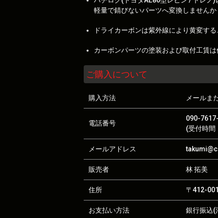
ハチロク(トヨタAE86型レビン / 
軽量で錆びないパーツへ変換しませんか
ドライカーボンは紫外線により黄変する
カーボンパーツの塗装および取付工賃は
ご購入について
購入方法
メールま
090-7617
電話番号
(受付時間：
メールアドレス
takumi@ca
販売者
林 拓美
住所
〒412-0
お支払い方法
銀行振込(沼