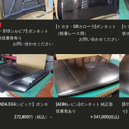
[トヨタ・GRカローラ]ボンネット
[ト
・S13シルビア] ボンネット
（軽量レース用）
状
形状裏骨有り
お問い合わせください
お問い合わせください
NDA EG6シビック】ボンネ
[AE86レビン]ボンネット 純正形
[S
状裏骨あり
り)
272,800円（税込）～
￥341,000(税込)