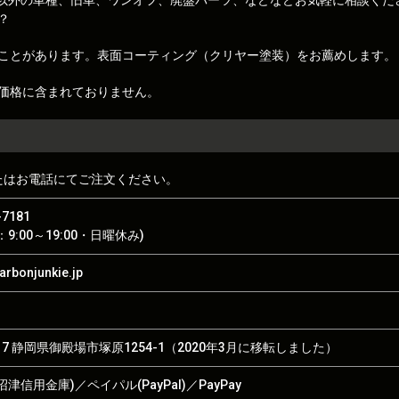
トレノ)以外の車種、旧車、ワンオフ、廃盤パーツ、などなどお気軽に相談くだ
？
ことがあります。表面コーティング（クリヤー塗装）をお薦めします。
価格に含まれておりません。
たはお電話にてご注文ください。
-7181
9:00～19:00・日曜休み)
rbonjunkie.jp
017 静岡県御殿場市塚原1254-1（2020年3月に移転しました）
津信用金庫)／ペイパル(PayPal)／PayPay