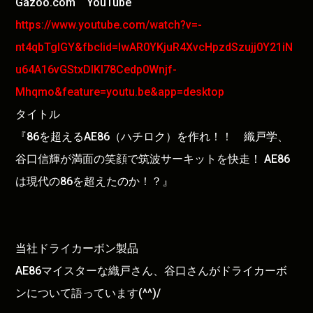
Gazoo.com YouTube
https://www.youtube.com/watch?v=-
nt4qbTglGY&fbclid=IwAR0YKjuR4XvcHpzdSzujj0Y21iN
u64A16vGStxDIKI78Cedp0Wnjf-
Mhqmo&feature=youtu.be&app=desktop
タイトル
『86を超えるAE86（ハチロク）を作れ！！ 織戸学、
谷口信輝が満面の笑顔で筑波サーキットを快走！ AE86
は現代の86を超えたのか！？』
当社ドライカーボン製品
AE86マイスターな織戸さん、谷口さんがドライカーボ
ンについて語っています(^^)/