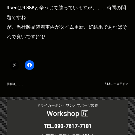
3secは9.888と辛うじて勝っていますが、、、時間の問
題ですね
が、当社製品装着車両がタイム更新、好結果であればそ
れで良いです(^^)/
投
腱鞘炎、、、
S13レース用ドア
稿
ナ
ビ
ドライカーボン・ワンオフパーツ製作
ゲ
Workshop 匠
ー
シ
TEL.090-7617-7181
ョ