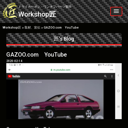
Skip
to
ドライカーボン・ワンオフパーツ製作
content
Workshop
匠
Workshop匠
取材、宣伝
GAZOO.com YouTube
>
>
匠's Blog
GAZOO.com YouTube
2020-02-14