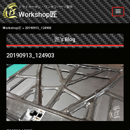
Skip
to
ドライカーボン・ワンオフパーツ製作
content
Workshop
匠
Workshop匠
20190913_124903
>
匠's Blog
20190913_124903