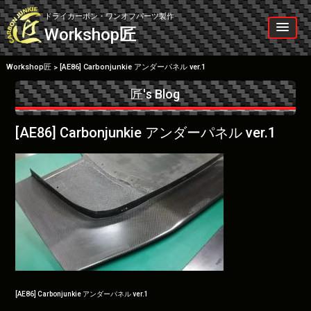
Skip
to
ドライカーボン・ワンオフパーツ製作
content
Workshop
匠
Workshop匠
[AE86] Carbonjunkie アンダーパネル ver.1
>
匠's Blog
[AE86] Carbonjunkie アンダーパネル ver.1
投
[AE86] Carbonjunkie アンダーパネル ver.1