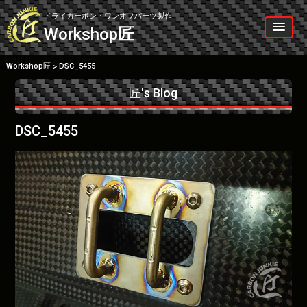
Skip
to
ドライカーボン・ワンオフパーツ製作
content
Workshop
匠
Workshop匠
DSC_5455
>
匠's Blog
DSC_5455