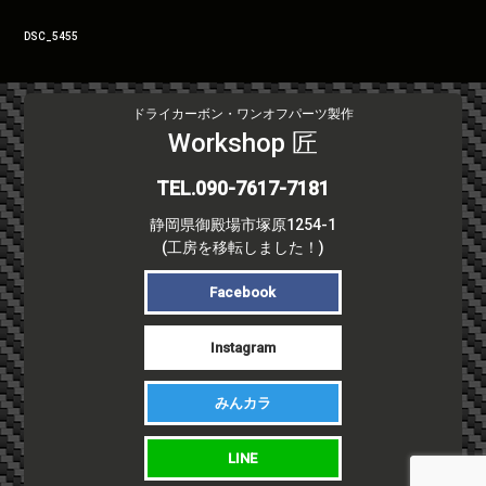
投
DSC_5455
稿
ナ
ビ
ドライカーボン・ワンオフパーツ製作
ゲ
Workshop 匠
ー
シ
TEL.090-7617-7181
ョ
静岡県御殿場市塚原1254-1
ン
(工房を移転しました！)
Facebook
Instagram
みんカラ
LINE