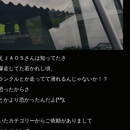
えＪＡＯＳさんは知ってたさ
爆走してた若かれし頃、
ランクルとか走ってて潜れるんじゃないか！？
思ったからさ
より恐かったんだよ(^^);
いたカテゴリーからご依頼がありまして