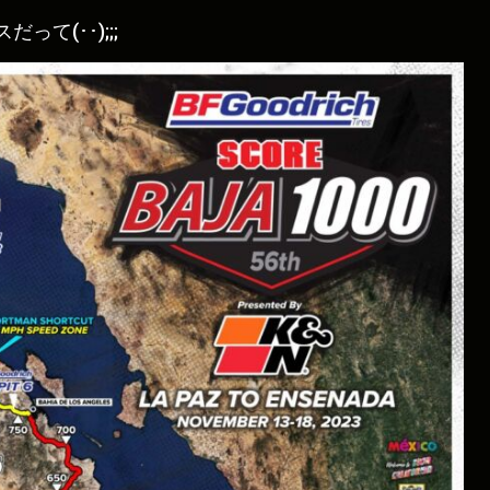
て(･･);;;