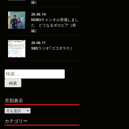
編］
26.06.14
NOBUチャンネル登場しまし
た どうなるボロビア［前
編］
26.06.11
SBSラジオ｢ゴゴボラケ｣
検
索:
月別表示
月
別
表
カテゴリー
示