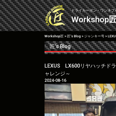
Skip
to
ドライカーボン・ワンオフ
content
Workshop
Workshop匠
匠’s Blog
ジャンキー号
>
>
>
匠's Blog
LEXUS LX600リヤハッチ
ャレンジ～
2024-08-16