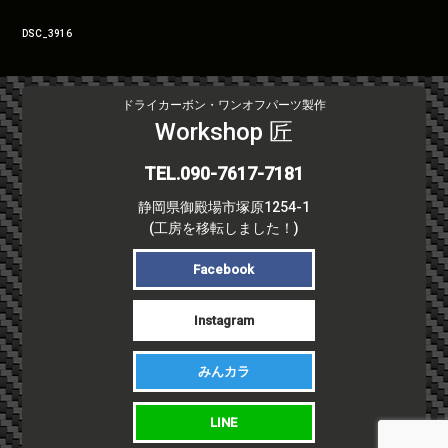
投
DSC_3916
稿
ナ
ビ
ドライカーボン・ワンオフパーツ製作
ゲ
Workshop 匠
ー
シ
TEL.090-7617-7181
ョ
静岡県御殿場市塚原1254-1
ン
(工房を移転しました！)
Facebook
Instagram
みんカラ
LINE