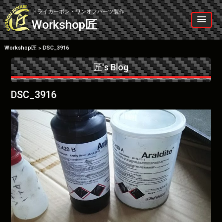
Skip
to
ドライカーボン・ワンオフパーツ製作
content
Workshop
匠
Workshop匠
DSC_3916
>
匠's Blog
DSC_3916