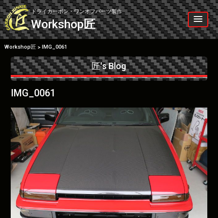
Skip
to
ドライカーボン・ワンオフパーツ製作
content
Workshop
匠
Workshop匠
IMG_0061
>
匠's Blog
IMG_0061