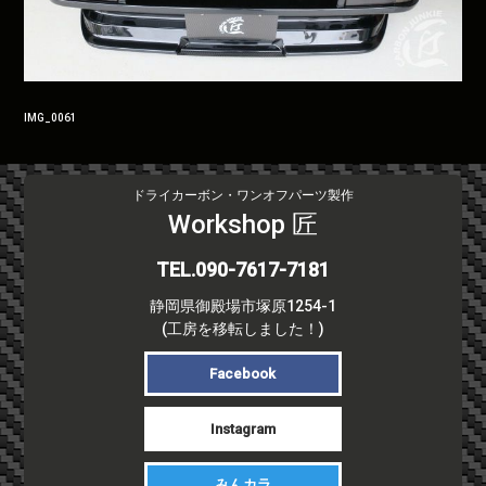
投
IMG_0061
稿
ナ
ビ
ドライカーボン・ワンオフパーツ製作
ゲ
Workshop 匠
ー
シ
TEL.090-7617-7181
ョ
静岡県御殿場市塚原1254-1
ン
(工房を移転しました！)
Facebook
Instagram
みんカラ