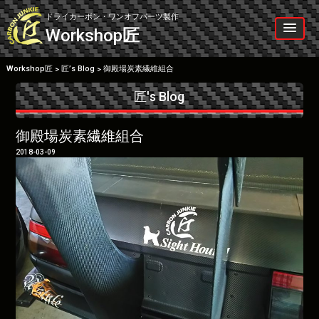
Skip
to
ドライカーボン・ワンオフパーツ製作
content
Workshop
匠
Workshop匠
匠’s Blog
御殿場炭素繊維組合
>
>
匠's Blog
御殿場炭素繊維組合
2018-03-09