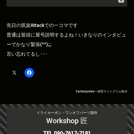
先日の筑波Attackでの一コマです
普通は冒頭に屋号説明するよね！いきなりのインタビュ
ーでかなり緊張(^^);;;
言い忘れてるし･･･
投
Carbonjunkie一体型ライトグリル取付
稿
ナ
ビ
ドライカーボン・ワンオフパーツ製作
ゲ
Workshop 匠
ー
シ
TEL.090-7617-7181