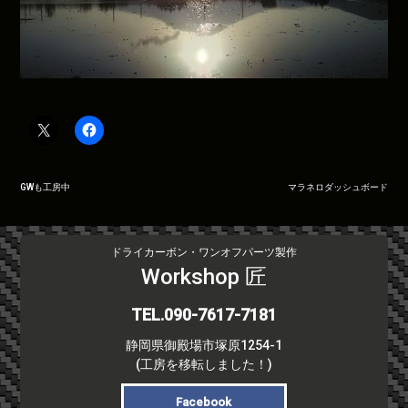
投
GWも工房中
マラネロダッシュボード
稿
ナ
ビ
ドライカーボン・ワンオフパーツ製作
ゲ
Workshop 匠
ー
シ
TEL.090-7617-7181
ョ
静岡県御殿場市塚原1254-1
ン
(工房を移転しました！)
Facebook