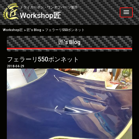
Skip
to
ドライカーボン・ワンオフパーツ製作
content
Workshop
匠
Workshop匠
匠’s Blog
フェラーリ550ボンネット
>
>
匠's Blog
フェラーリ550ボンネット
2018-04-29