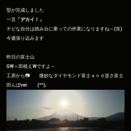
型が完成しました
一言
「デカイ！」
チビな自分は踏み台に乗っての作業になりますね～(笑)
今週張り込みます
昨日の富士山
GW＝田植えWですよ～
工房から📷 微妙なダイヤモンド富士ａｎｄ逆さ富士
田んぼver. (^^);