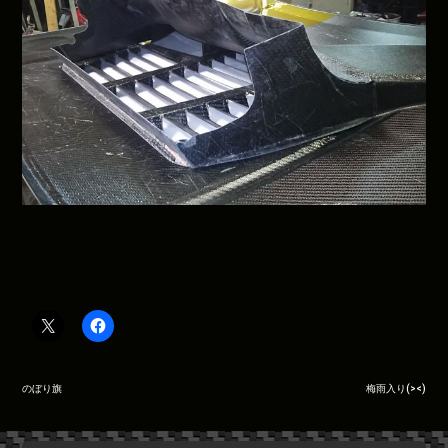
投
のぼり旗
梅雨入り(><)
稿
ナ