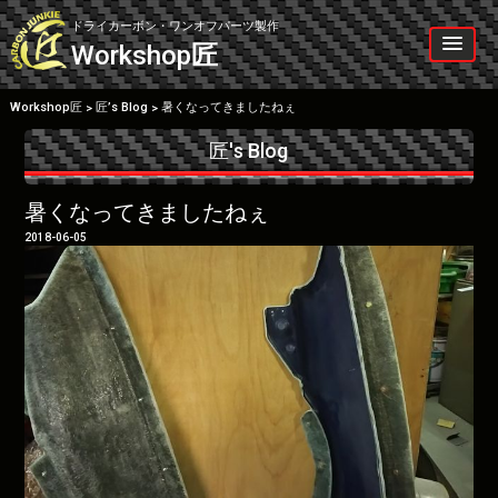
Skip
to
ドライカーボン・ワンオフパーツ製作
content
Workshop
匠
Workshop匠
匠’s Blog
暑くなってきましたねぇ
>
>
匠's Blog
暑くなってきましたねぇ
2018-06-05